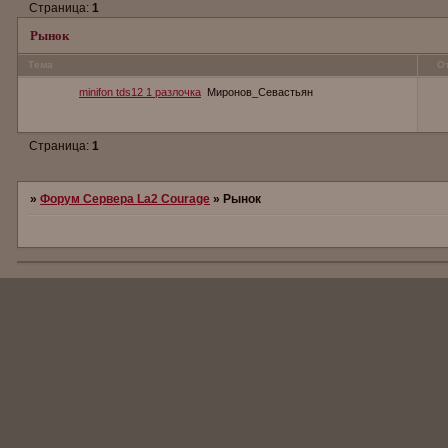
Страница:
1
Рынок
Тема
О
minifon tds12 1 разлочка
Миронов_Севастьян
Страница:
1
»
Форум Сервера La2 Сourage
»
Рынок