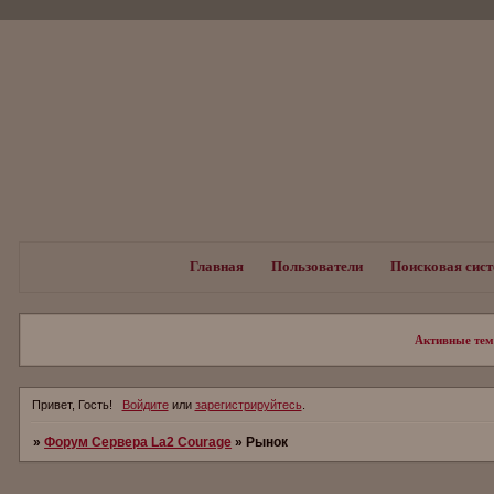
Главная
Пользователи
Поисковая сис
Активные те
Привет, Гость!
Войдите
или
зарегистрируйтесь
.
»
Форум Сервера La2 Сourage
»
Рынок