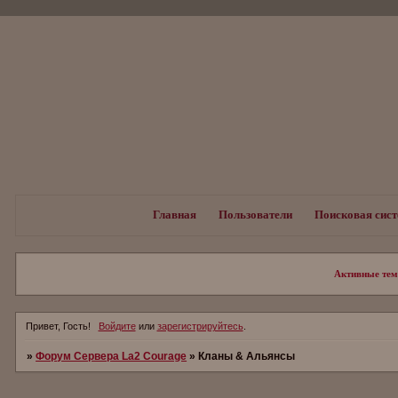
Главная
Пользователи
Поисковая сис
Активные те
Привет, Гость!
Войдите
или
зарегистрируйтесь
.
»
Форум Сервера La2 Сourage
»
Кланы & Альянсы